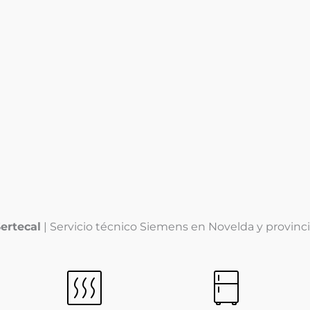
¿Problemas con su
electrodomético?
l
l
ertecal
| Servicio técnico Siemens en Novelda y provinc
i