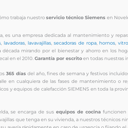
ómo trabaja nuestro
servicio técnico Siemens
en Novel
, es una empresa dedicada al mantenimiento y repar
s
,
lavadoras
,
lavavajillas
,
secadoras de ropa
,
hornos
,
vitr
a década mirando por el bienestar y ahorro en los hog
cal en el 2010.
Garantía por escrito
en todas nuestras i
los
365 días
del año, fines de semana y festivos incluido
alle en cualquiera de las fases de mantenimiento o re
icos y equipos de calefacción SIEMENS en toda la provin
elda, se encarga de sus
equipos de cocina
funcionen 
vavajillas que tenga en su vivienda, a nuestros técnicos n
 su avería rápidamente en caso de urgencia o fijando el 