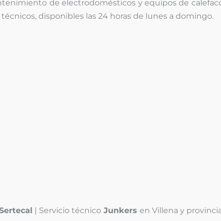
mantenimiento de electrodomésticos y equipos de calefa
técnicos, disponibles las 24 horas de lunes a domingo.
¿Problemas con sus
equipos de calefacción
?
l
l
Sertecal
| Servicio técnico
Junkers
en Villena y provinci