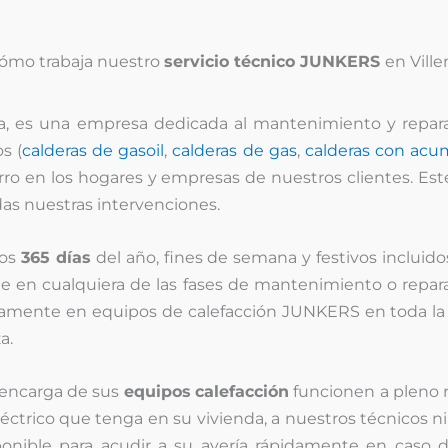
ómo trabaja nuestro
servicio técnico JUNKERS
en Ville
na, es una empresa dedicada al mantenimiento y repa
s (
calderas de gasoil
,
calderas de gas
,
calderas con acu
rro en los hogares y empresas de nuestros clientes. Es
as nuestras intervenciones.
los
365 días
del año, fines de semana y festivos incluido
le en cualquiera de las fases de mantenimiento o reparac
camente en equipos de calefacción JUNKERS en toda la p
a.
e encarga de sus
equipos
calefacción
funcionen a pleno r
éctrico que tenga en su vivienda, a nuestros técnicos n
isponible para acudir a su avería rápidamente en caso 