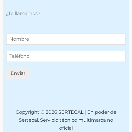
¿Te llamamos?
T
e
l
T
é
e
f
l
o
é
n
Enviar
f
o
o
*
n
o
(
c
o
Copyright © 2026 SERTECAL | En poder de
p
Sertecal. Servicio técnico multimarca no
i
oficial
a