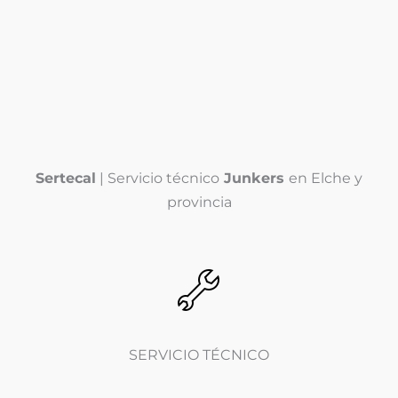
l
T
é
e
f
l
o
é
n
Enviar
f
o
o
*
n
o
(
Sertecal
| Servicio técnico
Junkers
en Elche y
c
o
provincia
p
i
a
)
*
SERVICIO TÉCNICO