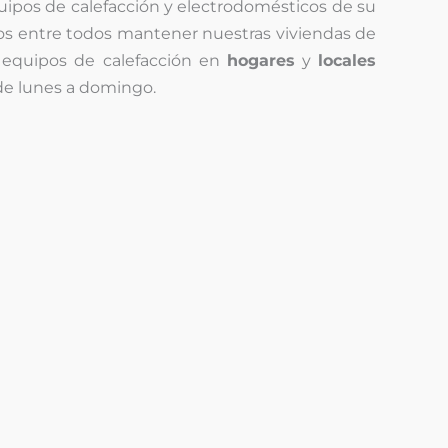
uipos de calefacción y electrodomésticos de su
s entre todos mantener nuestras viviendas de
y equipos de calefacción en
hogares
y
locales
 de lunes a domingo.
Nosotros le
llamamos
T
e
T
é
e
f
o
é
n
Enviar
f
o
o
*