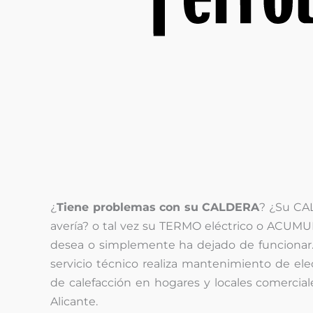
¿
Tiene problemas con su CALDERA
? ¿Su CA
avería? o tal vez su TERMO eléctrico o ACU
desea o simplemente ha dejado de funcionar.
servicio técnico realiza mantenimiento de el
de calefacción en hogares y locales comercial
Alicante.