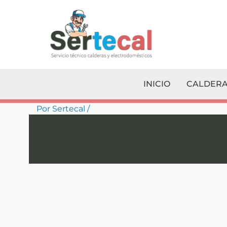
Ir
al
contenido
INICIO
CALDERA
Por
Sertecal
/