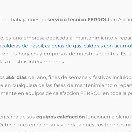
ómo trabaja nuestro
servicio técnico FERROLI
en Alica
te, es una empresa dedicada al mantenimiento y repa
(
calderas de gasoil
,
calderas de gas
,
calderas con acumu
o en los hogares y empresas de nuestros clientes. Est
as nuestras intervenciones.
los
365 días
del año, fines de semana y festivos incluido
le en cualquiera de las fases de mantenimiento o reparac
amente en equipos de calefacción FERROLI en toda la pro
e encarga de sus
equipos
calefacción
funcionen a pleno r
éctrico que tenga en su vivienda, a nuestros técnicos ni