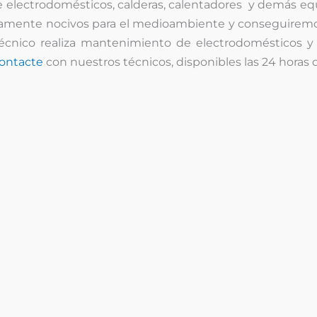
e electrodomésticos, calderas, calentadores y demás eq
ltamente nocivos para el medioambiente y conseguiremo
técnico realiza mantenimiento de electrodomésticos 
ontacte
con nuestros técnicos, disponibles las 24 horas
¿Problemas con sus
equipos de calefacción
?
l
l