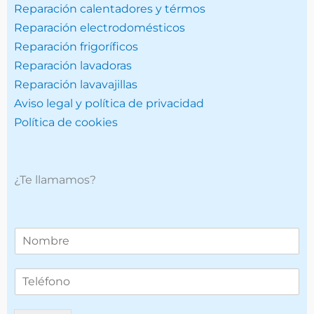
Reparación calentadores y térmos
Reparación electrodomésticos
Reparación frigoríficos
Reparación lavadoras
Reparación lavavajillas
Aviso legal y política de privacidad
Política de cookies
¿Te llamamos?
T
e
l
T
é
e
f
l
o