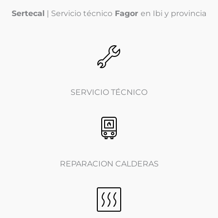
(
Sertecal
| Servicio técnico
Fagor
en Ibi y provincia
c
o
p
i
a
)
*
SERVICIO TÉCNICO
REPARACION CALDERAS