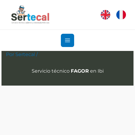
Ir
al
contenido
Por
Sertecal
/
Servicio técnico
FAGOR
en Ibi