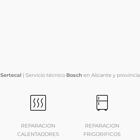
calefacción
?
l
l
Sertecal
| Servicio técnico
Bosch
en Alicante y provincia
i
REPARACION
REPARACION
CALENTADORES
FRIGORIFICOS