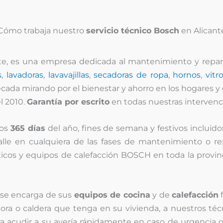
Cómo trabaja nuestro
servicio técnico Bosch
en Alicant
te, es una empresa dedicada al mantenimiento y repa
s
,
lavadoras
,
lavavajillas
,
secadoras de ropa
,
hornos
,
vitr
écada mirando por el bienestar y ahorro en los hogares y
l 2010.
Garantía por escrito
en todas nuestras intervenc
los
365 días
del año, fines de semana y festivos incluido
alle en cualquiera de las fases de mantenimiento o re
icos y equipos de calefacción BOSCH en toda la provin
, se encarga de sus
equipos de cocina
y de
calefacción
f
dora o caldera que tenga en su vivienda, a nuestros té
ra acudir a su avería rápidamente en caso de urgencia o