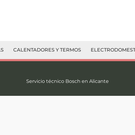
S
CALENTADORES Y TERMOS
ELECTRODOMEST
Servicio técnico Bosch en Alicante
¡Contacte co