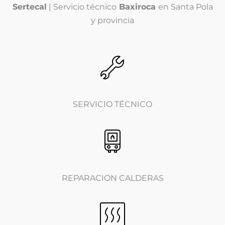
Sertecal
| Servicio técnico
Baxiroca
en Santa Pola
c
o
y provincia
p
i
a
)
*
SERVICIO TÉCNICO
REPARACION CALDERAS