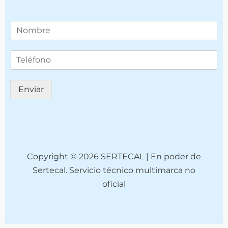
T
e
l
T
é
e
f
l
o
é
n
Enviar
f
o
o
*
n
o
(
c
o
Copyright © 2026 SERTECAL | En poder de
p
Sertecal. Servicio técnico multimarca no
i
oficial
a
)
*