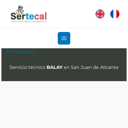
Ir
al
contenido
Por
Sertecal
/
Servicio técnico
BALAY
en San Juan de Alicante