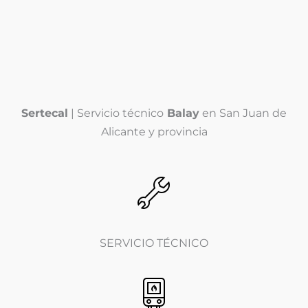
e
f
l
o
é
n
Enviar
f
o
o
*
n
o
(
Sertecal
| Servicio técnico
Balay
en San Juan de
c
o
Alicante y provincia
p
i
a
)
*
SERVICIO TÉCNICO