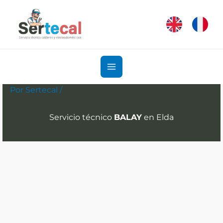
Ir
al
contenido
Por
Sertecal
/
Servicio técnico
BALAY
en Elda