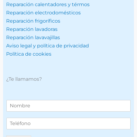
Reparación calentadores y térmos
Reparación electrodomésticos
Reparación frigoríficos
Reparación lavadoras
Reparación lavavajillas
Aviso legal y política de privacidad
Política de cookies
¿Te llamamos?
T
e
l
T
é
e
f
l
o