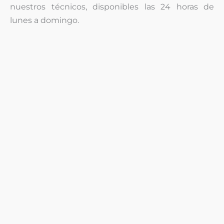
nuestros técnicos, disponibles las 24 horas de
lunes a domingo.
¿Problemas con su
electrodomético
o
calefacción
?