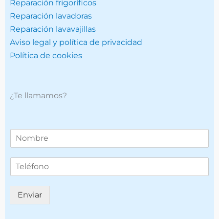
Reparación frigoríficos
Reparación lavadoras
Reparación lavavajillas
Aviso legal y política de privacidad
Política de cookies
¿Te llamamos?
T
e
l
T
é
e
f
l
o
é
n
Enviar
f
o
o
*