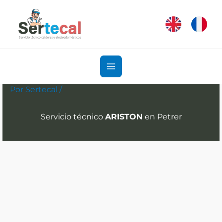
Ir
al
contenido
Por
Sertecal
/
Servicio técnico
ARISTON
en Petrer