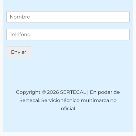
T
e
l
T
é
e
f
l
o
é
n
Enviar
f
o
o
*
n
o
(
c
o
Copyright © 2026 SERTECAL | En poder de
p
Sertecal. Servicio técnico multimarca no
i
oficial
a
)
*