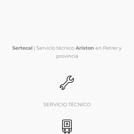
e
f
l
o
é
n
Enviar
f
o
o
*
n
o
(
Sertecal
| Servicio técnico
Ariston
en Petrer y
c
o
provincia
p
i
a
)
*
SERVICIO TÉCNICO