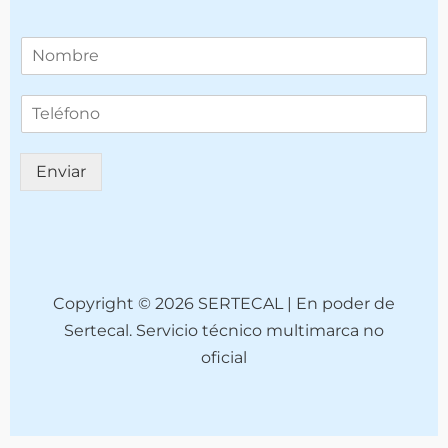
T
e
l
T
é
e
f
l
o
é
n
Enviar
f
o
o
*
n
o
(
c
o
Copyright © 2026 SERTECAL | En poder de
p
Sertecal. Servicio técnico multimarca no
i
oficial
a
)
*