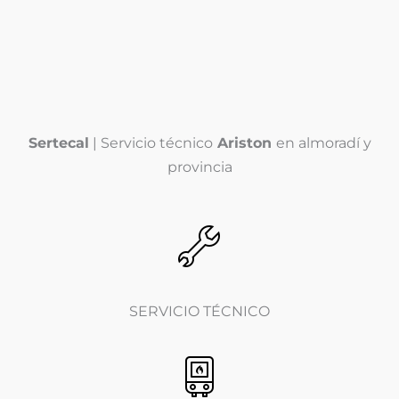
e
f
l
o
é
n
Enviar
f
o
o
*
n
o
(
Sertecal
| Servicio técnico
Ariston
en almoradí y
c
o
provincia
p
i
a
)
*
SERVICIO TÉCNICO