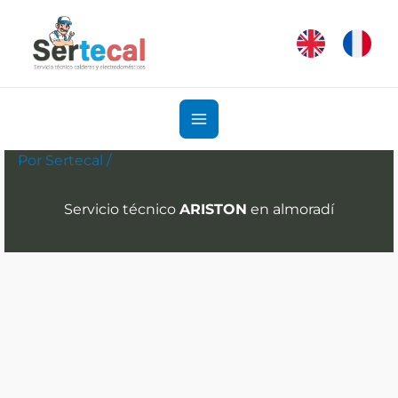
Ir
al
contenido
Por
Sertecal
/
Servicio técnico
ARISTON
en almoradí