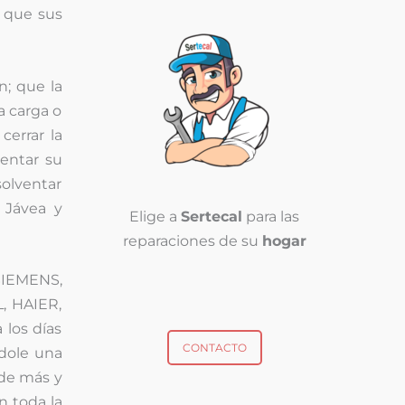
e que sus
; que la
a carga o
cerrar la
ventar su
solventar
n Jávea y
Elige a
Sertecal
para las
reparaciones de su
hogar
SIEMENS,
, HAIER,
 los días
CONTACTO
dole una
ude más y
n toda la