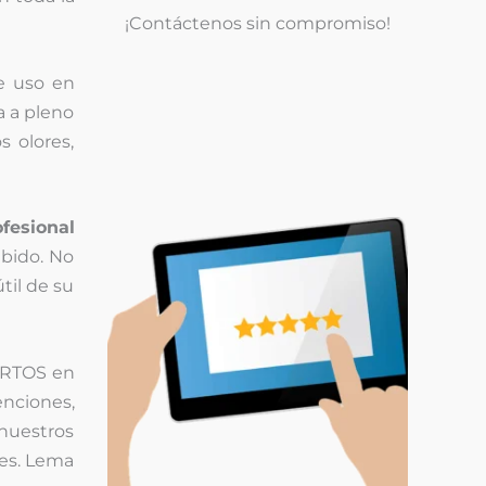
¡Contáctenos sin compromiso!
e uso en
a a pleno
s olores,
ofesional
bido. No
til de su
PERTOS en
enciones,
 nuestros
tes. Lema