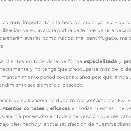
a
es muy importante a la hora de prolongar su vida d
utilización de su lavadora podría darle más de una décad
parecerán averías como ruidos, mal centrifugado, malo
a.
s clientes en toda visita de forma
especializada
y
pr
orrectamente y no tenga que preocuparse más de lo de
 mantenimiento periódico cada x años para que la vida ú
endimiento sea siempre el deseado.
aración de su lavadora no dude más y contacte con EX
.
Atentos
,
corteses
y
eficaces
en todas nuestras interv
 Garantía por escrito en toda intervención que realizan
abajo bien hecho y la total satisfacción de nuestros clien