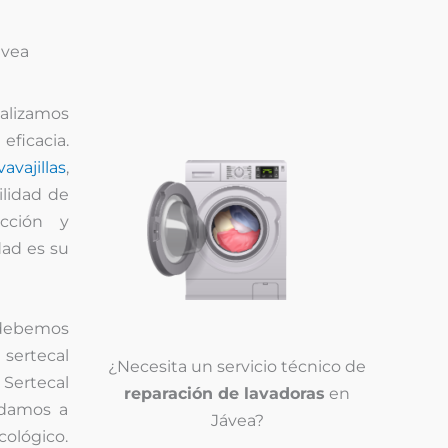
ávea
alizamos
eficacia.
vavajillas
,
ilidad de
acción y
dad es su
, debemos
 sertecal
¿Necesita un servicio técnico de
 Sertecal
reparación de lavadoras
en
ndamos a
Jávea?
ológico.