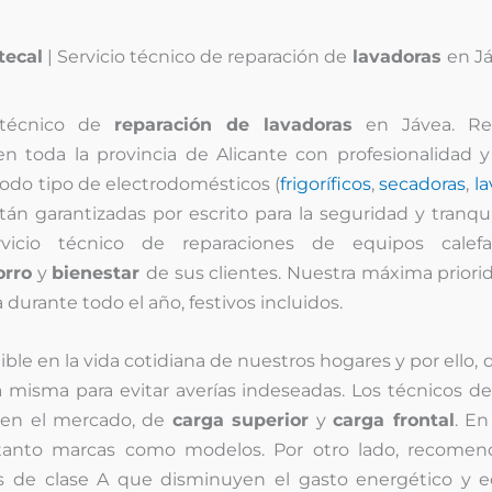
tecal
| Servicio técnico de reparación de
lavadoras
en J
 técnico de
reparación de lavadoras
en Jávea. Re
 toda la provincia de Alicante con profesionalidad y 
todo tipo de electrodomésticos (
frigoríficos
,
secadoras
,
la
tán garantizadas por escrito para la seguridad y tranqu
rvicio técnico de reparaciones de equipos calef
orro
y
bienestar
de sus clientes. Nuestra máxima priori
 durante todo el año, festivos incluidos.
ble en la vida cotidiana de nuestros hogares y por ello
isma para evitar averías indeseadas. Los técnicos de
s en el mercado, de
carga superior
y
carga frontal
. En
 tanto marcas como modelos. Por otro lado, recome
os de clase A que disminuyen el gasto energético y ec