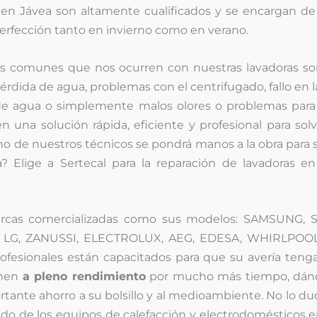
 en Jávea son altamente cualificados y se encargan d
erfección tanto en invierno como en verano.
s comunes que nos ocurren con nuestras lavadoras son
érdida de agua, problemas con el centrifugado, fallo en l
 de agua o simplemente malos olores o problemas para 
 una solución rápida, eficiente y profesional para sol
no de nuestros técnicos se pondrá manos a la obra para 
? Elige a Sertecal para la reparación de lavadoras e
arcas comercializadas como sus modelos: SAMSUNG, 
 LG, ZANUSSI, ELECTROLUX, AEG, EDESA, WHIRLPOOL
ofesionales están capacitados para que su avería tenga
onen
a pleno rendimiento
por mucho más tiempo, dán
tante ahorro a su bolsillo y al medioambiente. No lo d
ado de los equipos de calefacción y electrodomésticos e