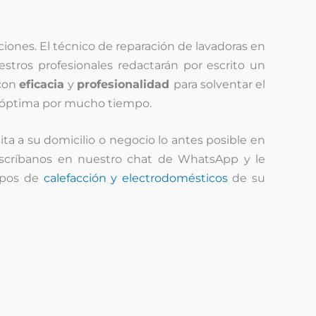
iones. El técnico de reparación de lavadoras en
stros profesionales redactarán por escrito un
 con
eficacia
y
profesionalidad
para solventar el
a óptima por mucho tiempo.
ita a su domicilio o negocio lo antes posible en
escríbanos en nuestro chat de WhatsApp y le
uipos de
calefacción y electrodomésticos
de su
Nosotros le
llamamos
T