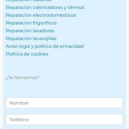
Reparación calentadores y térmos
Reparación electrodomésticos
Reparación frigoríficos
Reparación lavadoras
Reparación lavavajillas
Aviso legal y política de privacidad
Política de cookies
¿Te llamamos?
T
e
l
T
é
e
f
l
o