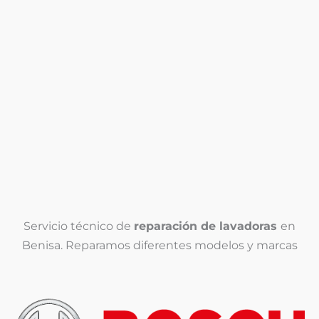
Nosotros le
llamamos
T
e
l
T
é
e
f
l
o
é
n
Enviar
f
o
o
*
n
o
(
Servicio técnico de
reparación de lavadoras
en
c
Benisa. Reparamos diferentes modelos y marcas
o
p
i
a
)