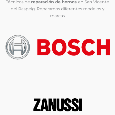
(
Técnicos de
reparación de hornos
en San Vicente
c
del Raspeig. Reparamos diferentes modelos y
o
marcas
p
i
a
)
*