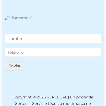
¿Te llamamos?
T
e
l
T
é
e
f
l
o
é
n
Enviar
f
o
o
*
n
o
(
c
o
Copyright © 2026 SERTECAL | En poder de
p
Sertecal. Servicio técnico multimarca no