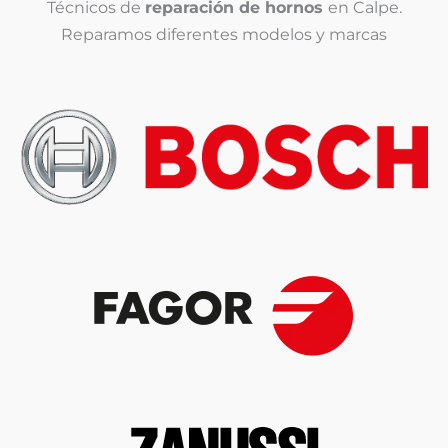
(
Técnicos de
reparación de hornos
en Calpe.
c
Reparamos diferentes modelos y marcas
o
p
i
a
)
*