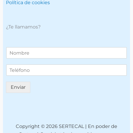
Política de cookies
¿Te llamamos?
T
e
l
T
é
e
f
l
o
é
n
Enviar
f
o
o
*
n
o
(
c
o
Copyright © 2026 SERTECAL | En poder de
p