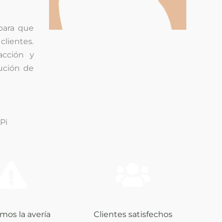
para que
clientes.
acción y
ución de
Pi
mos la avería
Clientes satisfechos