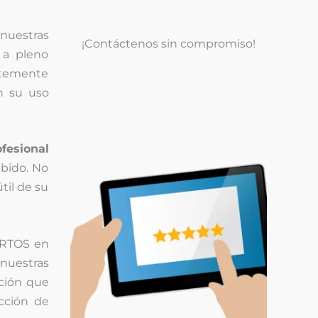
 nuestras
¡Contáctenos sin compromiso!
 a pleno
entemente
n su uso
ofesional
bido. No
til de su
ERTOS en
nuestras
nción que
acción de