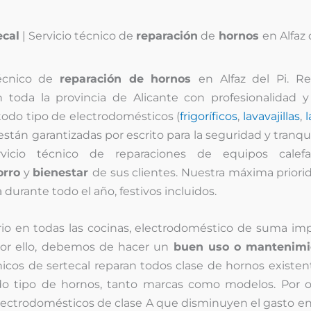
ecal
| Servicio técnico de
reparación
de
hornos
en Alfaz 
técnico de
reparación de hornos
en Alfaz del Pi. R
oda la provincia de Alicante con profesionalidad y e
todo tipo de electrodomésticos (
frigoríficos
,
lavavajillas
,
l
están garantizadas por escrito para la seguridad y tranqu
rvicio técnico de reparaciones de equipos calef
orro
y
bienestar
de sus clientes. Nuestra máxima priori
 durante todo el año, festivos incluidos.
io en todas las cocinas, electrodoméstico de suma imp
 por ello, debemos de hacer un
buen uso o mantenimi
nicos de sertecal reparan todos clase de hornos existen
o tipo de hornos, tanto marcas como modelos. Por ot
lectrodomésticos de clase A que disminuyen el gasto e