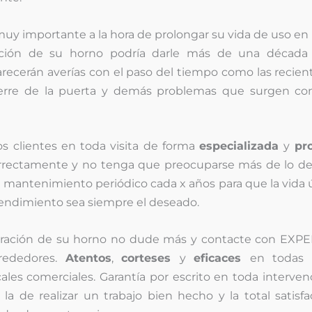
uy importante a la hora de prolongar su vida de uso en
ización de su horno podría darle más de una década
arecerán averías con el paso del tiempo como las reci
cierre de la puerta y demás problemas que surgen co
s clientes en toda visita de forma
especializada
y
pr
orrectamente y no tenga que preocuparse más de lo de
 mantenimiento periódico cada x años para que la vida ú
endimiento sea siempre el deseado.
paración de su horno no dude más y contacte con EXP
lrededores.
Atentos
,
corteses
y
eficaces
en todas 
les comerciales. Garantía por escrito en toda interve
 la de realizar un trabajo bien hecho y la total satisf