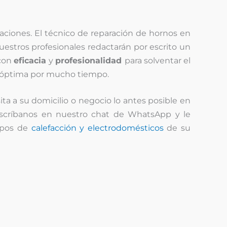
aciones. El técnico de reparación de hornos en
uestros profesionales redactarán por escrito un
 con
eficacia
y
profesionalidad
para solventar el
a óptima por mucho tiempo.
ta a su domicilio o negocio lo antes posible en
escríbanos en nuestro chat de WhatsApp y le
uipos de
calefacción y electrodomésticos
de su
Nosotros le
llamamos
T