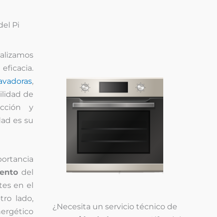
del Pi
ealizamos
ficacia.
avadoras
,
ilidad de
acción y
dad es su
ortancia
ento
del
tes en el
ro lado,
¿Necesita un servicio técnico de
nergético