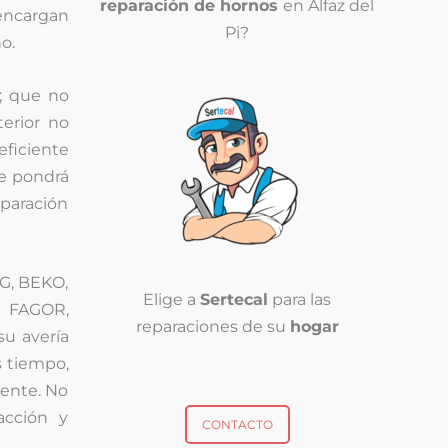
reparación de hornos
en Alfaz del
 encargan
Pi?
o.
; que no
terior no
eficiente
se pondrá
eparación
G, BEKO,
Elige a
Sertecal
para las
, FAGOR,
reparaciones de su
hogar
su avería
 tiempo,
iente. No
acción y
CONTACTO