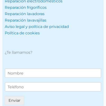
Reparación electrodomésticos
Reparación frigoríficos
Reparación lavadoras
Reparación lavavajillas
Aviso legal y política de privacidad
Política de cookies
¿Te llamamos?
T
e
l
T
é
e
f
l
o
é
n
Enviar
f
o