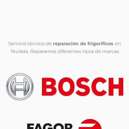
e
f
l
o
é
n
Enviar
f
o
o
*
n
o
(
Servicio técnico de
reparación de frigoríficos
en
c
Teulada. Reparamos diferentes tipos de marcas
o
p
i
a
)
*