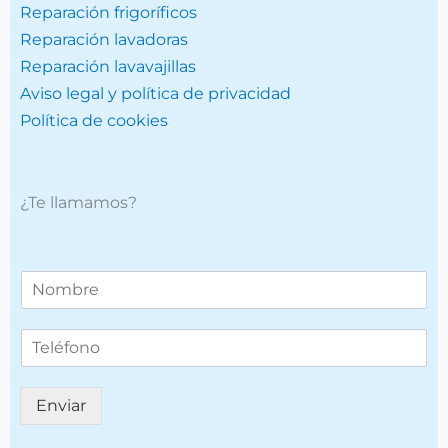
Reparación frigoríficos
Reparación lavadoras
Reparación lavavajillas
Aviso legal y política de privacidad
Política de cookies
¿Te llamamos?
T
e
l
T
é
e
f
l
o
é
n
Enviar
f
o
o
*