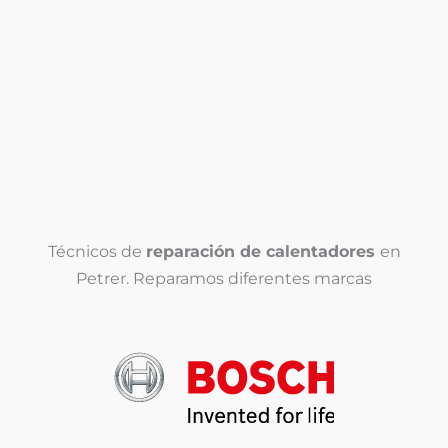
T
e
l
T
é
e
f
l
o
é
n
Enviar
f
o
o
*
n
o
(
Técnicos de
reparación de calentadores
en
c
Petrer. Reparamos diferentes marcas
o
p
i
a
)
*