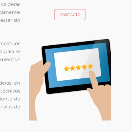
calderas
ltamente
CONTACTO
estar sin
omésticos
s para el
miento?,
deras en
técnicos
miento de
inales de