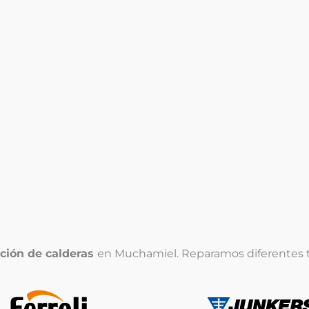
¿Problemas con su
caldera
?
l
l
ción de calderas
en Muchamiel. Reparamos diferentes 
i