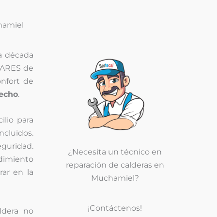
amiel
a década
ARES de
onfort de
fecho
.
ilio para
incluidos.
eguridad.
¿Necesita un técnico en
dimiento
reparación de calderas en
rar en la
Muchamiel?
¡Contáctenos!
ldera no