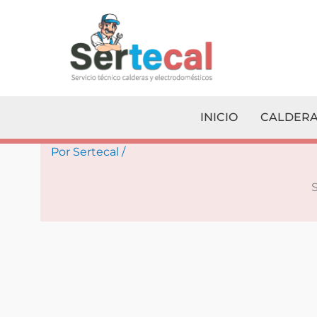
Ir
al
contenido
INICIO
CALDERA
Por
Sertecal
/