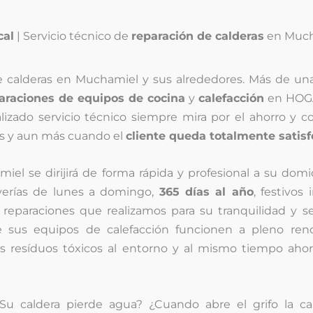
cal
| Servicio técnico de
reparación de calderas
en Much
de calderas en Muchamiel y sus alrededores. Más de un
araciones de equipos de cocina
y
calefacción
en HOG
alizado servicio técnico siempre mira por el ahorro y c
os y aun más cuando el
cliente queda totalmente satis
el se dirijirá de forma rápida y profesional a su domic
averías de lunes a domingo,
365 días al año
, festivos 
 reparaciones que realizamos para su tranquilidad y s
e sus equipos de calefacción funcionen a pleno ren
s resíduos tóxicos al entorno y al mismo tiempo ahor
u caldera pierde agua? ¿Cuando abre el grifo la ca