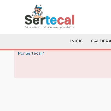
Ir
al
contenido
INICIO
CALDERA
Por
Sertecal
/