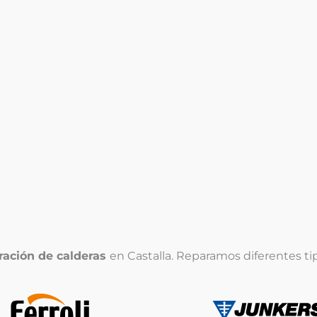
¿Problemas con su
caldera
?
l
l
ración de calderas
en Castalla. Reparamos diferentes t
i