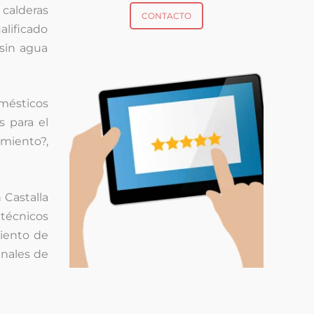
calderas
CONTACTO
alificado
sin agua
omésticos
s para el
miento?,
 Castalla
técnicos
miento de
inales de