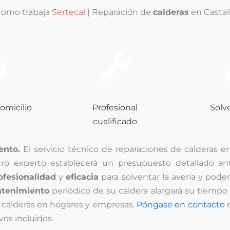
omo trabaja
Sertecal
| Reparación de
calderas
en Castal
omicilio
Profesional
Solv
cualificado
ento.
El servicio técnico de reparaciones de calderas en
tro experto establecerá un presupuesto detallado an
ofesionalidad
y
eficacia
para solventar la avería y pode
tenimiento
periódico de su caldera alargará su tiempo
 calderas en hogares y empresas.
Póngase en contacto
c
vos incluidos.