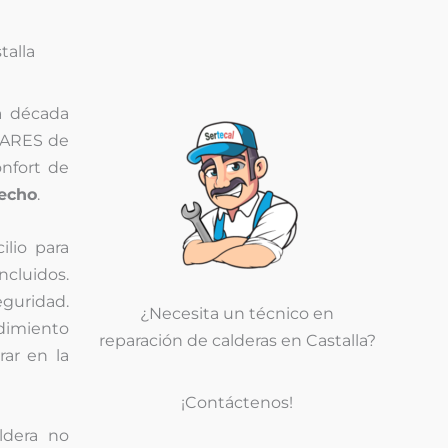
talla
a década
ARES de
onfort de
fecho
.
ilio para
incluidos.
eguridad.
¿Necesita un técnico en
dimiento
reparación de calderas en Castalla?
rar en la
¡Contáctenos!
ldera no